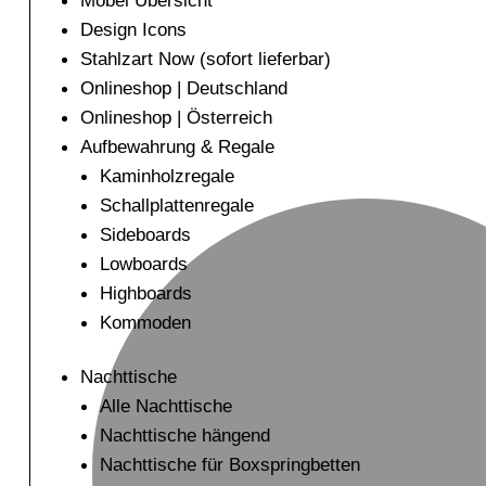
Möbel Übersicht
Design Icons
Stahlzart Now (sofort lieferbar)
Onlineshop | Deutschland
Onlineshop | Österreich
Aufbewahrung & Regale
Kaminholzregale
Schallplattenregale
Sideboards
Lowboards
Highboards
Kommoden
Nachttische
Alle Nachttische
Nachttische hängend
Nachttische für Boxspringbetten