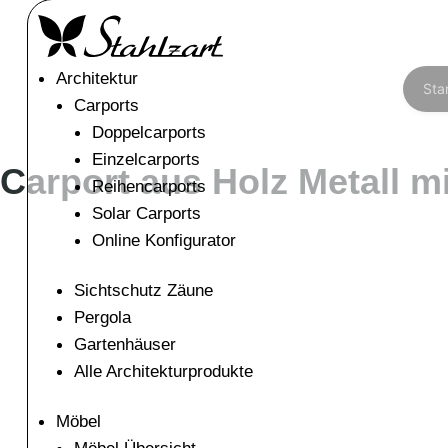
Architektur
Sta
Carports
Doppelcarports
Einzelcarports
Carport aus Holz Metall mi
Reihencarports
Solar Carports
Online Konfigurator
Sichtschutz Zäune
Pergola
Gartenhäuser
Alle Architekturprodukte
Möbel