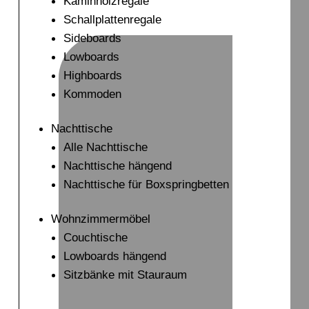
Kaminholzregale
Schallplattenregale
Sideboards
Lowboards
Highboards
Kommoden
Nachttische
Alle Nachttische
Nachttische hängend
Nachttische für Boxspringbetten
Wohnzimmermöbel
Couchtische
Lowboards hängend
Sitzbänke mit Stauraum