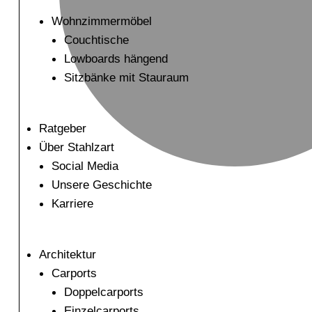
Wohnzimmermöbel
Couchtische
Lowboards hängend
Sitzbänke mit Stauraum
Ratgeber
Über Stahlzart
Social Media
Unsere Geschichte
Karriere
Architektur
Carports
Doppelcarports
Einzelcarports