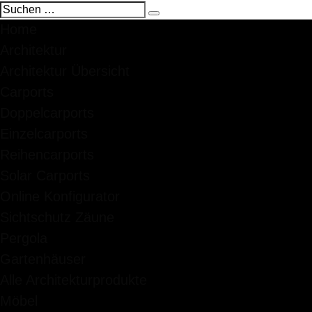
Home
Architektur
Architektur Übersicht
Carports
Doppelcarports
Einzelcarports
Reihencarports
Solar Carports
Online Konfigurator
Sichtschutz Zäune
Pergola
Gartenhäuser
Alle Architekturprodukte
Möbel