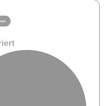
hsen
iert