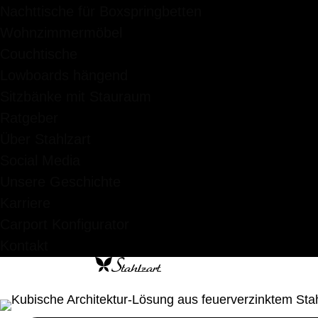
Nachttische für Boxspringbetten
Wohnzimmermöbel
Couchtische
Lowboards hängend
Sitzbänke mit Stauraum
Ratgeber
Über Stahlzart
Social Media
Unsere Geschichte
Karriere
Carport Konfigurator
Kontakt